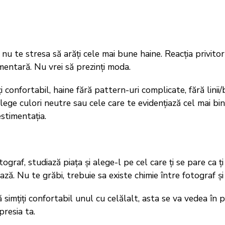
, nu te stresa să arăți cele mai bune haine. Reacția privito
imentară. Nu vrei să prezinți moda.
i confortabil, haine fără pattern-uri complicate, fără linii
 alege culori neutre sau cele care te evidențiază cel mai bi
stimentația.
tograf, studiază piața și alege-l pe cel care ți se pare ca ț
ază. Nu te grăbi, trebuie sa existe chimie între fotograf și
ă simțiți confortabil unul cu celălalt, asta se va vedea în
presia ta.