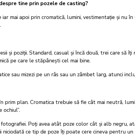
despre tine prin pozele de casting?
 iar mai apoi prin cromatică, lumini, vestimentație și nu în
.
ii și poziții. Standard, casual și încă două, trei care să îți
mică pe care le stăpânești cel mai bine.
atice sau mizezi pe un râs sau un zâmbet larg, atunci inclu
 în prim plan. Cromatica trebuie să fie cât mai neutră, lum
e ochiul”.
fotografiei. Poți avea atât poze color cât și alb negru, at
ii niciodată ce tip de poze îți poate cere cineva pentru un 