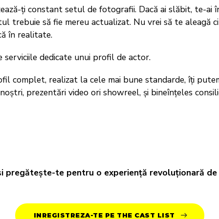
ează-ți constant setul de fotografii. Dacă ai slăbit, te-ai î
tul trebuie să fie mereu actualizat. Nu vrei să te aleagă c
 în realitate.
 serviciile dedicate unui profil de actor.
il complet, realizat la cele mai bune standarde, îți putem
 noștri, prezentări video ori showreel, și bineînțeles consil
și pregătește-te pentru o experiență revoluționară de 
INREGISTREZA-TE PE THE CAST LIST