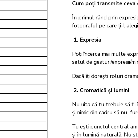
Cum poți transmite ceva 
În primul rând prin expresie
fotograful pe care ți-l alegi
1. Expresia
Poți încerca mai multe expres
setul de gesturi/expresii/mi
Dacă îți dorești roluri dram
2. Cromatică și lumini
Nu uita că tu trebuie să fii
și nimic din cadru să nu „fur
Tu ești punctul central am 
și în lumină naturală. Nu șt