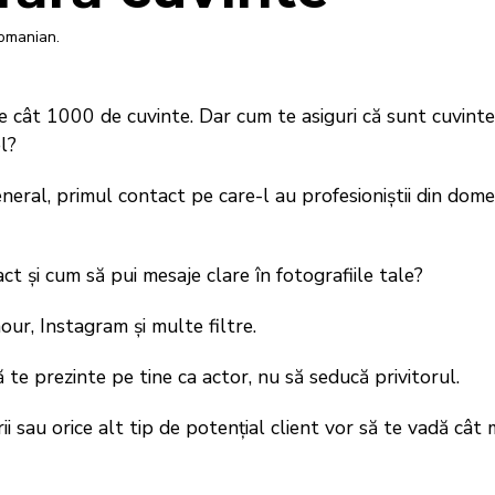
Romanian.
 cât 1000 de cuvinte. Dar cum te asiguri că sunt cuvintel
l?
general, primul contact pe care-l au profesioniștii din dom
t și cum să pui mesaje clare în fotografiile tale?
our, Instagram și multe filtre.
 te prezinte pe tine ca actor, nu să seducă privitorul.
rii sau orice alt tip de potențial client vor să te vadă cât 