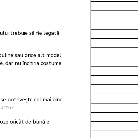
rului trebuie să fie legată
/buline sau orice alt model
ne, dar nu închiria costume
i se potrivește cel mai bine
 actor.
 poze oricât de bună e