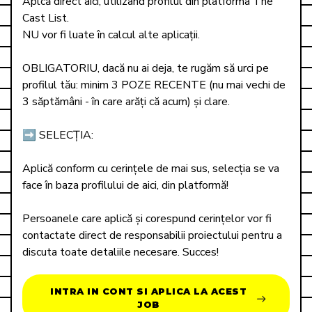
Aplcă direct aici, utilizând profilul din platforma The 
Cast List. 

NU vor fi luate în calcul alte aplicații. 

OBLIGATORIU, dacă nu ai deja, te rugăm să urci pe 
profilul tău: minim 3 POZE RECENTE (nu mai vechi de 
3 săptămâni - în care arăți că acum) și clare. 

➡️ SELECȚIA: 

Aplică conform cu cerințele de mai sus, selecția se va 
face în baza profilului de aici, din platformă!

Persoanele care aplică și corespund cerințelor vor fi 
contactate direct de responsabilii proiectului pentru a 
discuta toate detaliile necesare. Succes!
INTRA IN CONT SI APLICA LA ACEST
JOB