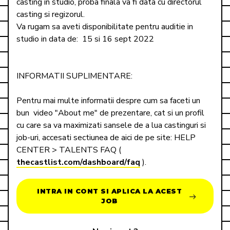
casting in studio, proba finala va fi data cu directorul 
casting si regizorul.  

Va rugam sa aveti disponibilitate pentru auditie in 
studio in data de:  15 si 16 sept 2022

INFORMATII SUPLIMENTARE: 

Pentru mai multe informatii despre cum sa faceti un 
bun  video "About me" de prezentare, cat si un profil 
cu care sa va maximizati sansele de a lua castinguri si 
job-uri, accesati sectiunea de aici de pe site: HELP 
CENTER > TALENTS FAQ ( 
thecastlist.com/dashboard/faq
 ).
INTRA IN CONT SI APLICA LA ACEST
JOB