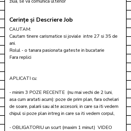
ziua, se va comunica ulterior
Cerințe și Descriere Job
CAUTAM: 

Cautam tinere carismatice si joviale  intre 27 si 35 de 
ani. 

Rolul - o tanara pasionata gateste in bucatarie

Fara replici

APLICATI cu:

- minim 3 POZE RECENTE  (nu mai vechi de 2 luni, 
asa cum aratati acum): poze de prim plan, fara ochelari 
de soare, palarii sau alte accesorii, in care sa iti vedem 
chipul si poze plan intreg in care sa iti vedem corpul, 

- OBLIGATORIU un scurt (maxim 1 minut)  VIDEO  