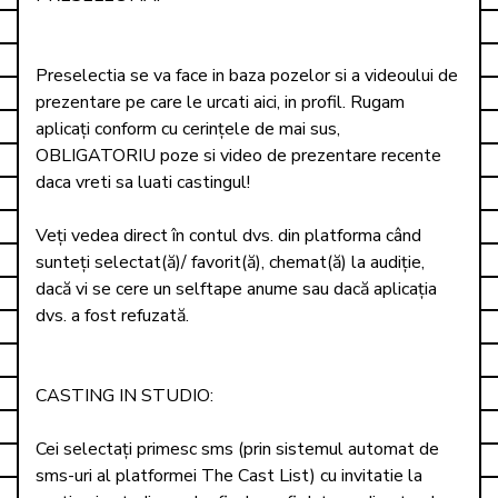
Preselectia se va face in baza pozelor si a videoului de 
prezentare pe care le urcati aici, in profil. Rugam 
aplicați conform cu cerințele de mai sus, 
OBLIGATORIU poze si video de prezentare recente 
daca vreti sa luati castingul! 

Veți vedea direct în contul dvs. din platforma când 
sunteți selectat(ă)/ favorit(ă), chemat(ă) la audiție, 
dacă vi se cere un selftape anume sau dacă aplicația 
dvs. a fost refuzată. 

CASTING IN STUDIO: 

Cei selectați primesc sms (prin sistemul automat de 
sms-uri al platformei The Cast List) cu invitatie la 