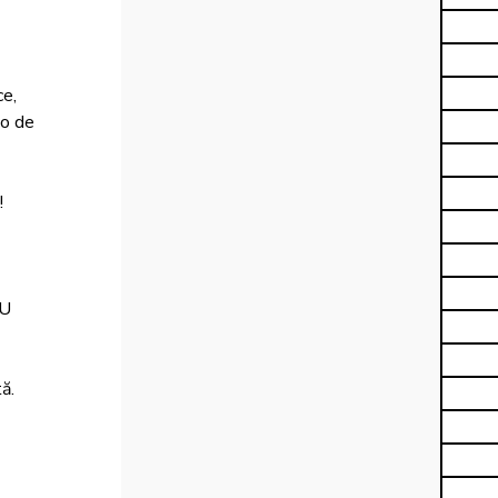
 
e, 
eo de 


IU 
ă. 