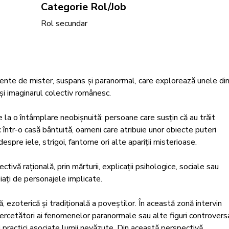
Categorie Rol/Job
Rol secundar
nte de mister, suspans și paranormal, care explorează unele din
și imaginarul colectiv românesc.

 la o întâmplare neobișnuită: persoane care susțin că au trăit 
c într-o casă bântuită, oameni care atribuie unor obiecte puteri 
spre iele, strigoi, fantome ori alte apariții misterioase.

tivă rațională, prin mărturii, explicații psihologice, sociale sau 
iați de personajele implicate.

 ezoterică și tradițională a poveștilor. În această zonă intervin 
ercetători ai fenomenelor paranormale sau alte figuri controvers
și practici asociate lumii nevăzute. Din această perspectivă, 