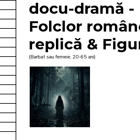
docu-dramă -
Folclor române
replică & Figu
(Barbat sau femeie, 20-65 ani)