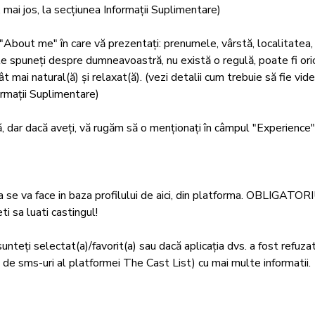
 mai jos, la secțiunea Informații Suplimentare)

ut me" în care vă prezentați: prenumele, vârstă, localitatea,
 le spuneți despre dumneavoastră, nu există o regulă, poate fi oric
 mai natural(ă) și relaxat(ă). (vezi detalii cum trebuie să fie vid
rmații Suplimentare)

 dar dacă aveți, vă rugăm să o menționați în câmpul "Experience"!
a se va face in baza profilului de aici, din platforma. OBLIGATOR
 sa luati castingul! 

unteți selectat(a)/favorit(a) sau dacă aplicația dvs. a fost refuzat
de sms-uri al platformei The Cast List) cu mai multe informatii. 
