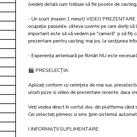
(vedeți detalii cum trebuie să fie pozele de casting,
- Un scurt (maxim 1 minut) VIDEO PREZENTARE "Abo
ocupația, pasiunile, câteva cuvinte pe care doriți să
important este să vă vedem pe "cameră" și să fiți cât
prezentare pentru casting, mai jos, la secțiunea Info
- Experiența anterioară pe filmări NU este necesară,
🎬 PRESELECȚIA: 

Aplicați conform cu cerințele de mai sus, preselecti
urcati poze si video de prezentare recente, daca vreti
Veți vedea direct în contul dvs. din platforma când s
Cei selectați primesc si sms (prin sistemul automat 
ℹ️ INFORMAȚII SUPLIMENTARE: 
