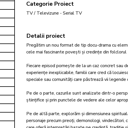
Categorie Proiect
TV / Televizune - Serial TV
Detalii proiect
Pregătim un nou format de tip docu-drama cu eleme
cele mai fascinante povești și credințe din folclorul 
Fiecare episod pornește de la un caz concret sau de
experiențe inexplicabile, familii care cred că locuies
speciale sau comunități care păstrează vii legende de
Pe de o parte, cazurile sunt analizate dintr-o perspec
științifice și prin punctele de vedere ale celor aprop
Pe de altă parte, explorăm și dimensiunea spirituală,
personaje precum preoți, demonologi, vindecători, c
care oferă interpretări bazate pe credință, tradiție 