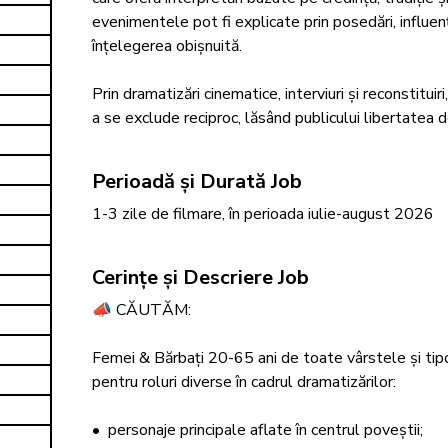
evenimentele pot fi explicate prin posedări, influe
înțelegerea obișnuită.

Prin dramatizări cinematice, interviuri și reconstitui
a se exclude reciproc, lăsând publicului libertatea 
Perioadă și Durată Job
1-3 zile de filmare, în perioada iulie-august 2026
Cerințe și Descriere Job
📣 CĂUTĂM: 

Femei & Bărbați 20-65 ani de toate vârstele și tipolo
pentru roluri diverse în cadrul dramatizărilor:

•⁠  ⁠personaje principale aflate în centrul poveștii;
