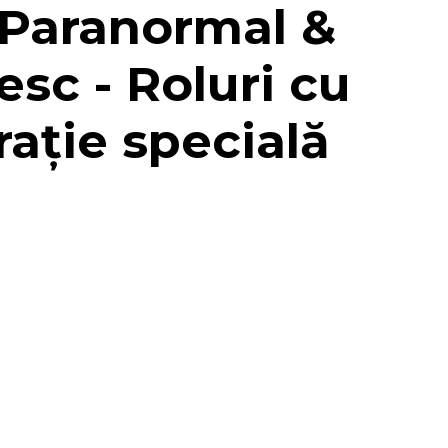
 Paranormal &
sc - Roluri cu
rație specială