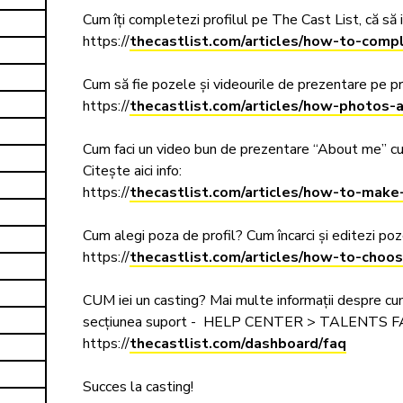
Cum îți completezi profilul pe The Cast List, că să iei
https://
thecastlist.com/articles/how-to-compl
Cum să fie pozele și videourile de prezentare pe profil
https://
thecastlist.com/articles/how-photos-
Cum faci un video bun de prezentare “About me” cu ca
Citește aici info:  

https://
thecastlist.com/articles/how-to-mak
Cum alegi poza de profil? Cum încarci și editezi pozele
https://
thecastlist.com/articles/how-to-choos
CUM iei un casting? Mai multe informații despre cum s
secțiunea suport -  HELP CENTER > TALENTS FAQ,
https://
thecastlist.com/dashboard/faq
Succes la casting!