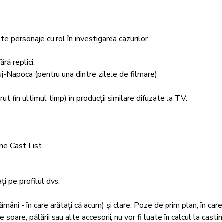
lte personaje cu rol în investigarea cazurilor.

ră replici.

uj-Napoca (pentru una dintre zilele de filmare)

t (în ultimul timp) în producții similare difuzate la TV.

he Cast List. 

 pe profilul dvs:

 - în care arătați că acum) și clare. Poze de prim plan, în care
soare, pălării sau alte accesorii, nu vor fi luate în calcul la castin