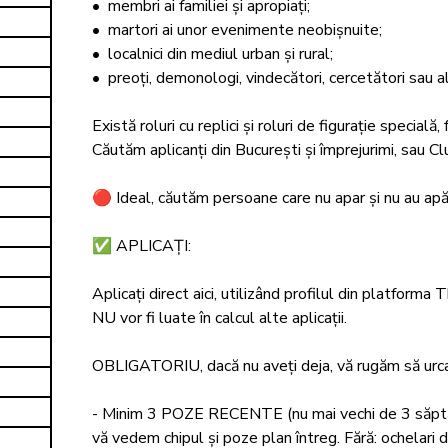
•⁠  ⁠membri ai familiei și apropiați;

•⁠  ⁠martori ai unor evenimente neobișnuite;

•⁠  ⁠localnici din mediul urban și rural;

•⁠  ⁠preoți, demonologi, vindecători, cercetători sau a
Există roluri cu replici și roluri de figurație specială, fă
Căutăm aplicanți din București și împrejurimi, sau Cl
🔴 Ideal, căutăm persoane care nu apar și nu au apăru
✅ APLICAȚI: 

Aplicați direct aici, utilizând profilul din platforma T
NU vor fi luate în calcul alte aplicații. 

OBLIGATORIU, dacă nu aveți deja, vă rugăm să urcați
- Minim 3 POZE RECENTE (nu mai vechi de 3 săptămâni
vă vedem chipul și poze plan întreg. Fără: ochelari de 