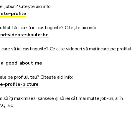
 joburi? Citește aici info: 

ete-profile
ul tău, ca să iei castingurile? Citește aici info: 

and-videos-should-be
re să iei castingurile? Ce alte videouri să mai încarci pe profilul
e-a-good-about-me
 pe profilul tău? Citește aici info:    

e-profile-picture
ă îți maximizezi șansele și să iei cât mai multe job-uri, ai în 
 aici:
