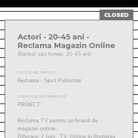
Actori - 20-45 ani -
Reclama Magazin Online
(Barbat sau femeie, 20-45 ani)
CATEGORIE PROIECT
Reclama - Spot Publicitar
CERINTE & DESCRIERE JOB
PROIECT: 

Reclama TV pentru un brand de 
magazin online. 

Difuzare: 2 luni,  TV, Online in Romania, 