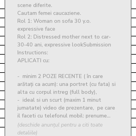
scene diferite.

Cautam femei caucaziene.

Rol 1: Woman on sofa 30 y.o. 
expressive face

Rol 2: Distressed mother next to car- 
30-40 ani, expressive lookSubmission 
Instructions: 
APLICATI cu:

-  minim 2 POZE RECENTE ( în care 
arătați ca acum): una portret (cu fata) si 
alta cu corpul intreg (full body),

-  ideal si un scurt (maxim 1 minut 
jumatate) video de prezentare,  pe care 
il faceti cu telefonul mobil: prenume...
(deschide anunțul pentru a citi toate
detaliile)