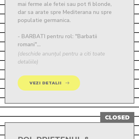
mai ferme ale fetei sau pot fi blonde, 
dar sa arate spre Mediterana nu spre 
populatie germanica. 

- BARBATI pentru rol: "Barbatii 
romani"...
(deschide anunțul pentru a citi toate
detaliile)
VEZI DETALII