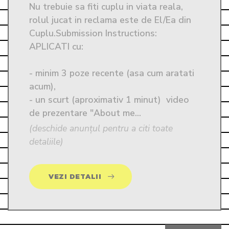
Nu trebuie sa fiti cuplu in viata reala, 
rolul jucat in reclama este de El/Ea din 
Cuplu.Submission Instructions: 
APLICATI cu:

- minim 3 poze recente (asa cum aratati 
acum),

- un scurt (aproximativ 1 minut)  video 
de prezentare "About me...
(deschide anunțul pentru a citi toate
detaliile)
VEZI DETALII