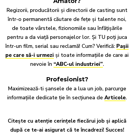
Amator?
Regizorii, producătorii și directorii de casting sunt
într-o permanentă căutare de fețe și talente noi,
de toate vârstele, fizionomiile sau înfățișările
pentru a da viață personajelor lor. Și TU poți juca
într-un film, serial sau reclamă! Cum? Verifică:
Pașii
pe care să-i urmezi
și toate informațiile de care ai
nevoie în
“ABC-ul industriei”
.
Profesionist?
Maximizează-ti șansele de a lua un job, parcurge
informațiile dedicate ție în secțiunea de
Articole
.
Citește cu atenție cerințele fiecărui job și aplică
după ce te-ai asigurat că te încadrezi! Succes!