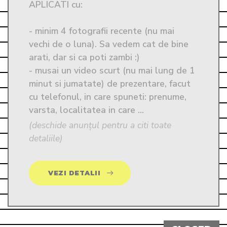
APLICATI cu:

- minim 4 fotografii recente (nu mai 
vechi de o luna). Sa vedem cat de bine 
arati, dar si ca poti zambi :)

- musai un video scurt (nu mai lung de 1 
minut si jumatate) de prezentare, facut 
cu telefonul, in care spuneti: prenume, 
varsta, localitatea in care ...
(deschide anunțul pentru a citi toate
detaliile)
VEZI DETALII