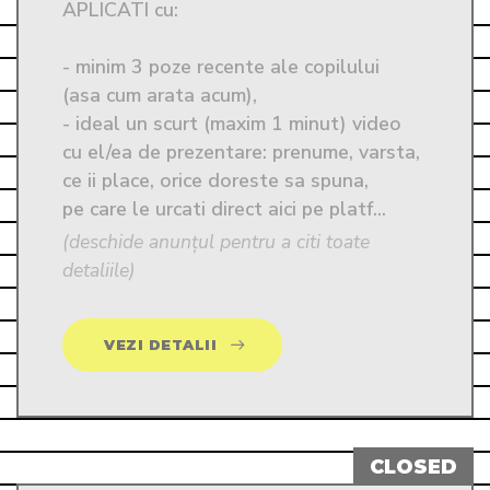
APLICATI cu:

- minim 3 poze recente ale copilului 
(asa cum arata acum),

- ideal un scurt (maxim 1 minut) video 
cu el/ea de prezentare: prenume, varsta, 
ce ii place, orice doreste sa spuna, 

pe care le urcati direct aici pe platf...
(deschide anunțul pentru a citi toate
detaliile)
VEZI DETALII