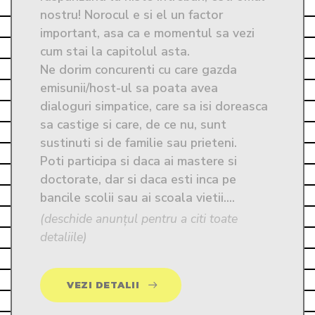
nostru! Norocul e si el un factor 
important, asa ca e momentul sa vezi 
cum stai la capitolul asta.

Ne dorim concurenti cu care gazda 
emisunii/host-ul sa poata avea 
dialoguri simpatice, care sa isi doreasca 
sa castige si care, de ce nu, sunt 
sustinuti si de familie sau prieteni.

Poti participa si daca ai mastere si 
doctorate, dar si daca esti inca pe 
bancile scolii sau ai scoala vietii....
(deschide anunțul pentru a citi toate
detaliile)
VEZI DETALII