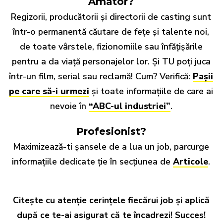
Amator?
Regizorii, producătorii și directorii de casting sunt
într-o permanentă căutare de fețe și talente noi,
de toate vârstele, fizionomiile sau înfățișările
pentru a da viață personajelor lor. Și TU poți juca
într-un film, serial sau reclamă! Cum? Verifică:
Pașii
pe care să-i urmezi
și toate informațiile de care ai
nevoie în
“ABC-ul industriei”
.
Profesionist?
Maximizează-ti șansele de a lua un job, parcurge
informațiile dedicate ție în secțiunea de
Articole
.
Citește cu atenție cerințele fiecărui job și aplică
după ce te-ai asigurat că te încadrezi! Succes!