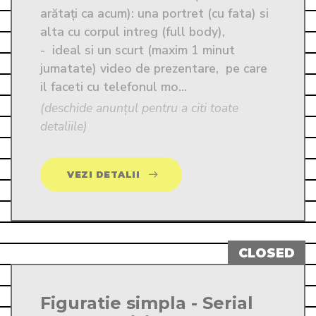
arătați ca acum): una portret (cu fata) si 
alta cu corpul intreg (full body),

-  ideal si un scurt (maxim 1 minut 
jumatate) video de prezentare,  pe care 
il faceti cu telefonul mo...
(deschide anunțul pentru a citi toate
detaliile)
VEZI DETALII
Figuratie simpla - Serial