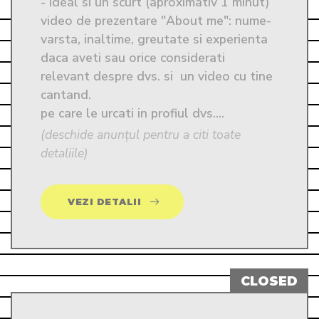
- ideal si un scurt (aproximativ 1 minut)  
video de prezentare "About me": nume- 
varsta, inaltime, greutate si experienta 
daca aveti sau orice considerati 
relevant despre dvs. si  un video cu tine 
cantand.

pe care le urcati in profiul dvs....
(deschide anunțul pentru a citi toate
detaliile)
VEZI DETALII