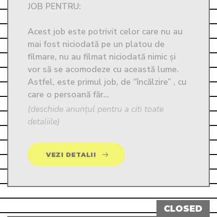
JOB PENTRU: 

Acest job este potrivit celor care nu au 
mai fost niciodată pe un platou de 
filmare, nu au filmat niciodată nimic și 
vor să se acomodeze cu această lume. 
Astfel, este primul job, de “încălzire” , cu 
care o persoană făr...
(deschide anunțul pentru a citi toate
detaliile)
VEZI DETALII