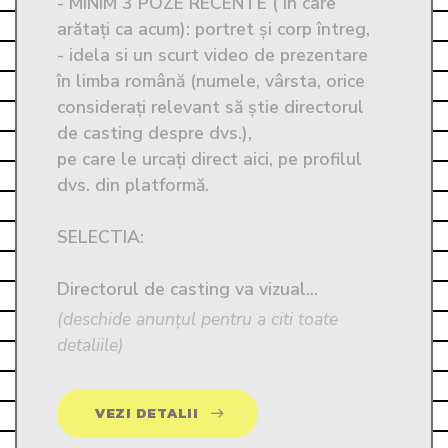
- MINIM 3 POZE RECENTE ( în care 
arătați ca acum): portret și corp întreg,

- idela si un scurt video de prezentare 
în limba română (numele, vârsta, orice 
considerați relevant să știe directorul 
de casting despre dvs.),

pe care le urcați direct aici, pe profilul 
dvs. din platformă. 

SELECTIA: 

Directorul de casting va vizual...
(deschide anunțul pentru a citi toate
detaliile)
VEZI DETALII