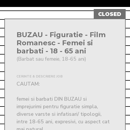
BUZAU - Figuratie - Film
Romanesc - Femei si
barbati - 18 - 65 ani
(Barbat sau femeie, 18-65 ani)
CERINTE & DESCRIERE JOB
CAUTAM:

femei si barbati DIN BUZAU si 
imprejurimi pentru figuratie simpla, 
diverse varste si infatisari/ tipologii, 
intre 18-65 ani, expresivi, cu aspect cat 
mai natural.
