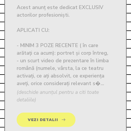
Acest anunț este dedicat EXCLUSIV 
actorilor profesioniști. 

APLICATI CU:

- MINIM 3 POZE RECENTE ( în care 
arătați ca acum): portret și corp întreg,

- un scurt video de prezentare în limba 
română (numele, vârsta, la ce teatru 
activați, ce ați absolvit, ce experiența 
aveți, orice considerați relevant s�...
(deschide anunțul pentru a citi toate
detaliile)
VEZI DETALII