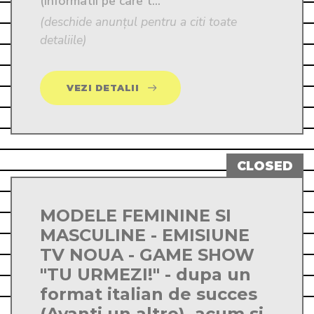
(informatii pe care t...
(deschide anunțul pentru a citi toate
detaliile)
VEZI DETALII
MODELE FEMININE SI
MASCULINE - EMISIUNE
TV NOUA - GAME SHOW
"TU URMEZI!" - dupa un
format italian de succes
(Avanti un altro), acum si