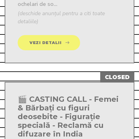
ochelari de so...
(deschide anunțul pentru a citi toate
detaliile)
VEZI DETALII
🎬 CASTING CALL - Femei
& Bărbați cu figuri
deosebite - Figurație
specială - Reclamă cu
difuzare în India