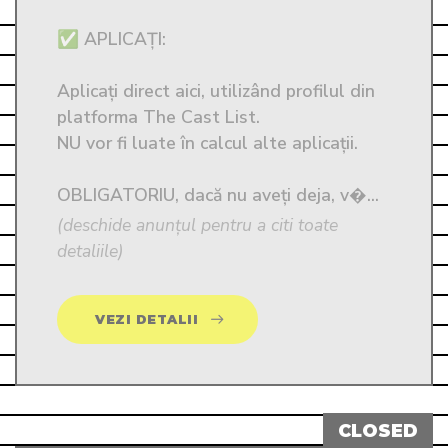
✅ APLICAȚI: 

Aplicați direct aici, utilizând profilul din 
platforma The Cast List. 

NU vor fi luate în calcul alte aplicații. 

OBLIGATORIU, dacă nu aveți deja, v�...
(deschide anunțul pentru a citi toate
detaliile)
VEZI DETALII