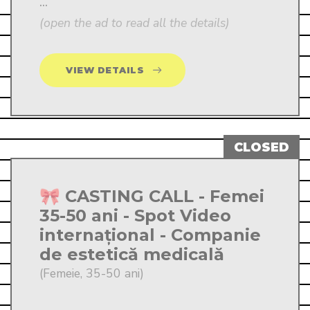
...
(open the ad to read all the details)
VIEW DETAILS
🎀 CASTING CALL - Femei
35-50 ani - Spot Video
internațional - Companie
de estetică medicală
(Femeie, 35-50 ani)