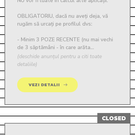
NU vor fi luate în calcul alte aplicații. 

OBLIGATORIU, dacă nu aveți deja, vă 
rugăm să urcați pe profilul dvs:

- Minim 3 POZE RECENTE (nu mai vechi 
de 3 săptămâni - în care arăta...
(deschide anunțul pentru a citi toate
detaliile)
VEZI DETALII