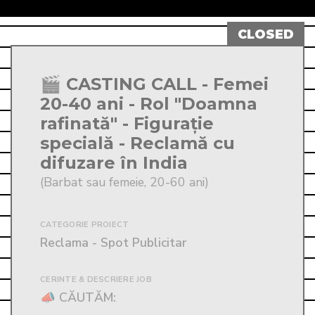
🎬 CASTING CALL - Femei
20-40 ani - Rol "Doamna
rafinată" - Figurație
specială - Reclamă cu
difuzare în India
(Barbat sau femeie, 20-60 ani)
CATEGORIE PROIECT
Reclama - Spot Publicitar
CERINTE & DESCRIERE JOB
📣 CĂUTĂM: 
