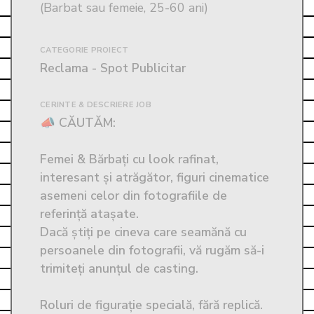
(Barbat sau femeie, 25-60 ani)
CATEGORIE PROIECT
Reclama - Spot Publicitar
CERINTE & DESCRIERE JOB
📣 CĂUTĂM: 

Femei & Bărbați cu look rafinat, 
interesant și atrăgător, figuri cinematice 
asemeni celor din fotografiile de 
referință atașate.

Dacă știți pe cineva care seamănă cu 
persoanele din fotografii, vă rugăm să-i 
trimiteți anunțul de casting.

Roluri de figurație specială, fără replică.
