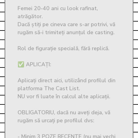
Femei 20-40 ani cu look rafinat, 
atrăgător.

Dacă știți pe cineva care s-ar potrivi, vă 
rugăm să-i trimiteți anunțul de casting.

Rol de figurație specială, fără replică.

✅ APLICAȚI: 

Aplicați direct aici, utilizând profilul din 
platforma The Cast List. 

NU vor fi luate în calcul alte aplicații. 

OBLIGATORIU, dacă nu aveți deja, vă 
rugăm să urcați pe profilul dvs:

- Minim 3 POZE RECENTE (nu mai vechi 