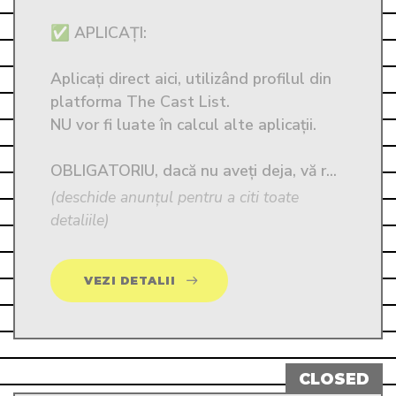
✅ APLICAȚI: 

Aplicați direct aici, utilizând profilul din 
platforma The Cast List. 

NU vor fi luate în calcul alte aplicații. 

OBLIGATORIU, dacă nu aveți deja, vă r...
(deschide anunțul pentru a citi toate
detaliile)
VEZI DETALII