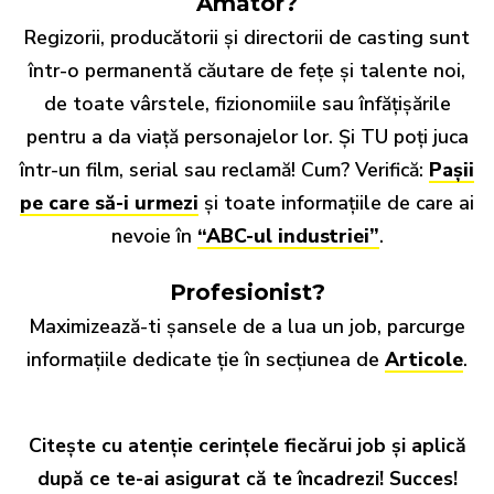
Amator?
Regizorii, producătorii și directorii de casting sunt
într-o permanentă căutare de fețe și talente noi,
de toate vârstele, fizionomiile sau înfățișările
pentru a da viață personajelor lor. Și TU poți juca
într-un film, serial sau reclamă! Cum? Verifică:
Pașii
pe care să-i urmezi
și toate informațiile de care ai
nevoie în
“ABC-ul industriei”
.
Profesionist?
Maximizează-ti șansele de a lua un job, parcurge
informațiile dedicate ție în secțiunea de
Articole
.
Citește cu atenție cerințele fiecărui job și aplică
după ce te-ai asigurat că te încadrezi! Succes!